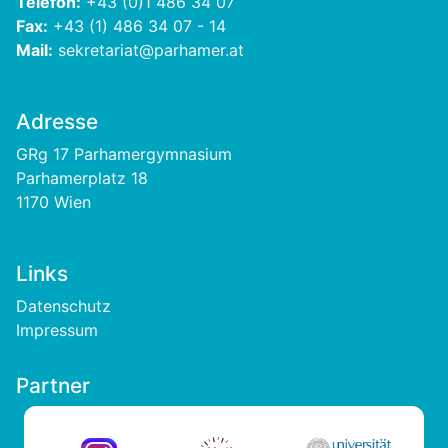
Telefon:
+43 (0)1 486 34 07
Fax:
+43 (1) 486 34 07 - 14
Mail:
sekretariat@parhamer.at
Adresse
GRg 17 Parhamergymnasium
Parhamerplatz 18
1170 Wien
Links
Footer
Datenschutz
Impressum
Partner