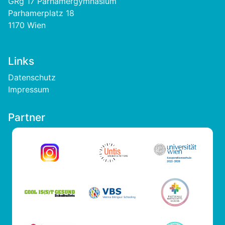
GRg 17 Parhamergymnasium
Parhamerplatz 18
1170 Wien
Links
Footer
Datenschutz
Impressum
Partner