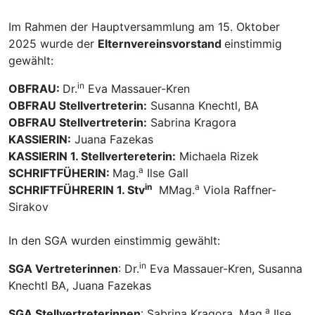
Im Rahmen der Hauptversammlung am 15. Oktober
2025 wurde der
Elternvereinsvorstand
einstimmig
gewählt:
in
OBFRAU:
Dr.
Eva Massauer-Kren
OBFRAU Stellvertreterin:
Susanna Knechtl, BA
OBFRAU Stellvertreterin:
Sabrina Kragora
KASSIERIN:
Juana Fazekas
KASSIERIN 1. Stellvertereterin:
Michaela Rizek
a
SCHRIFTFÜHERIN:
Mag.
Ilse Gall
in
a
SCHRIFTFÜHRERIN 1. Stv
MMag.
Viola Raffner-
Sirakov
In den SGA wurden einstimmig gewählt:
in
SGA Vertreterinnen
: Dr.
Eva Massauer-Kren, Susanna
Knechtl BA, Juana Fazekas
a
SGA Stellvertreterinnen
: Sabrina Kragora, Mag.
Ilse