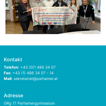
Previous
Next
Kontakt
Telefon:
+43 (0)1 486 34 07
Fax:
+43 (1) 486 34 07 - 14
Mail:
sekretariat@parhamer.at
Adresse
GRg 17 Parhamergymnasium